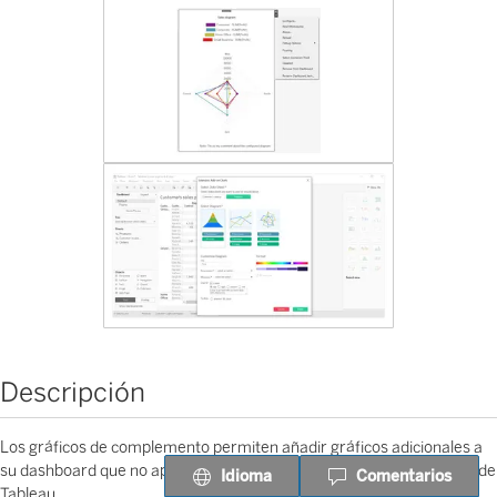
Descripción
Los gráficos de complemento permiten añadir gráficos adicionales a
su dashboard que no aparecen en la sección estándar “Mostrarme” de
Idioma
Comentarios
Tableau.