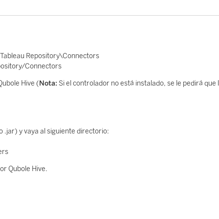
ableau Repository\Connectors
ository/Connectors
Qubole Hive (
Nota:
Si el controlador no está instalado, se le pedirá que 
jar) y vaya al siguiente directorio:
ers
tor Qubole Hive.