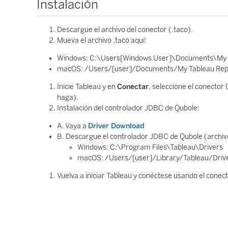
Instalación
Descargue el archivo del conector (.taco).
Mueva el archivo .taco aquí:
Windows: C:\Users[Windows User]\Documents\My T
macOS: /Users/[user]/Documents/My Tableau Rep
Inicie Tableau y en
Conectar
, seleccione el conector 
haga).
Instalación del controlador JDBC de Qubole:
A. Vaya a
Driver Download
B. Descargue el controlador JDBC de Qubole (archivo .
Windows: C:\Program Files\Tableau\Drivers
macOS: /Users/[user]/Library/Tableau/Driv
Vuelva a iniciar Tableau y conéctese usando el conec