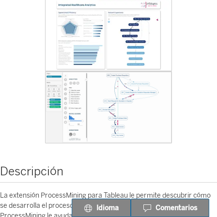
Descripción
La extensión ProcessMining para Tableau le permite descubrir cómo
se desarrolla el proceso en lugar de tener que darlo por supuesto.
Idioma
Comentarios
ProcessMining le ayuda a auditar, analizar y mejorar sus procesos