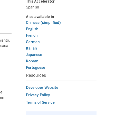
This Accelerator
Spanish
Also available in
Chinese (simplified)
English
French
miento.
German
 cada
Italian
Japanese
Korean
Portuguese
Resources
Developer Website
os.
Privacy Policy
 en
Terms of Service