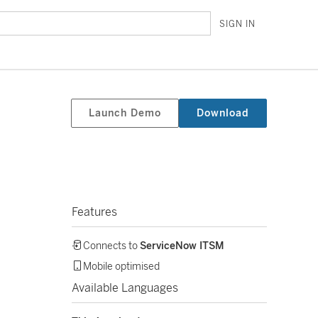
SIGN IN
Launch Demo
Download
Features
Connects to
ServiceNow ITSM
Mobile optimised
Available Languages