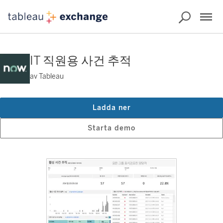
IT 직원용 사건 추적
av Tableau
Ladda ner
Starta demo