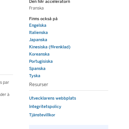
Den här acceleratorn
Franska
Finns också på
Engelska
Italienska
Japanska
Kinesiska (förenklad)
Koreanska
Portugisiska
Spanska
Tyska
es par
Resurser
éder à
Utvecklarens webbplats
Integritetspolicy
Tjänstevillkor