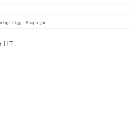
eringstillägg
Kopplingar
 l'IT