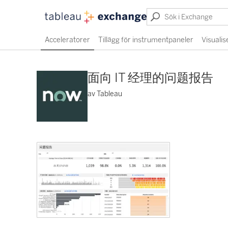
Acceleratorer
Tillägg för instrumentpaneler
Visualis
面向 IT 经理的问题报告
av Tableau