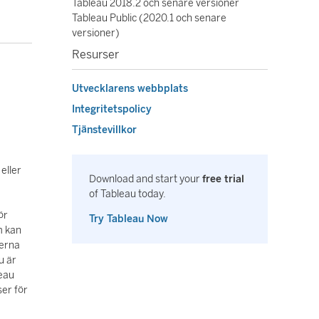
Tableau 2018.2 och senare versioner
Tableau Public (2020.1 och senare
versioner)
Resurser
Utvecklarens webbplats
Integritetspolicy
Tjänstevillkor
eller
Download and start your
free trial
of Tableau today.
ör
Try Tableau Now
m kan
nerna
u är
leau
er för