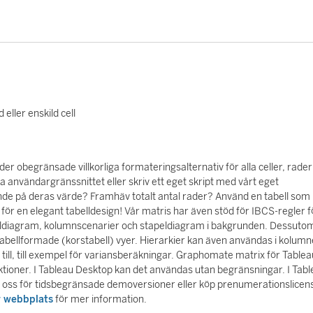
 eller enskild cell
 obegränsade villkorliga formateringsalternativ för alla celler, rader 
ia användargränssnittet eller skriv ett eget skript med vårt eget
ende på deras värde? Framhäv totalt antal rader? Använd en tabell som
r en elegant tabelldesign! Vår matris har även stöd för IBCS-regler f
 nåldiagram, kolumnscenarier och stapeldiagram i bakgrunden. Dessuto
h tabellformade (korstabell) vyer. Hierarkier kan även användas i kolum
ill, till exempel för variansberäkningar. Graphomate matrix för Tablea
unktioner. I Tableau Desktop kan det användas utan begränsningar. I Tab
 oss för tidsbegränsade demoversioner eller köp prenumerationslicens
r webbplats
för mer information.