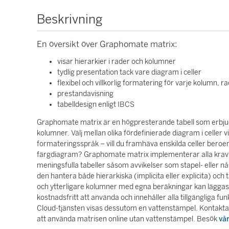
Beskrivning
En översikt över Graphomate matrix:
visar hierarkier i rader och kolumner
tydlig presentation tack vare diagram i celler
flexibel och villkorlig formatering för varje kolumn, rad
prestandavisning
tabelldesign enligt IBCS
Graphomate matrix är en högpresterande tabell som erbjuder
kolumner. Välj mellan olika fördefinierade diagram i celler v
formateringsspråk – vill du framhäva enskilda celler bero
färgdiagram? Graphomate matrix implementerar alla krav fö
meningsfulla tabeller såsom avvikelser som stapel- eller
den hantera både hierarkiska (implicita eller explicita) oc
och ytterligare kolumner med egna beräkningar kan läggas t
kostnadsfritt att använda och innehåller alla tillgängliga f
Cloud-tjänsten visas dessutom en vattenstämpel. Kontakta
att använda matrisen online utan vattenstämpel. Besök
vå