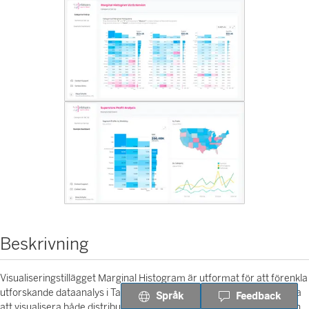
Beskrivning
Visualiseringstillägget Marginal Histogram är utformat för att förenkla
utforskande dataanalys i Tableau. Det gör det möjligt för användarna
Språk
Feedback
att visualisera både distributioner och relationer mellan variabler i en