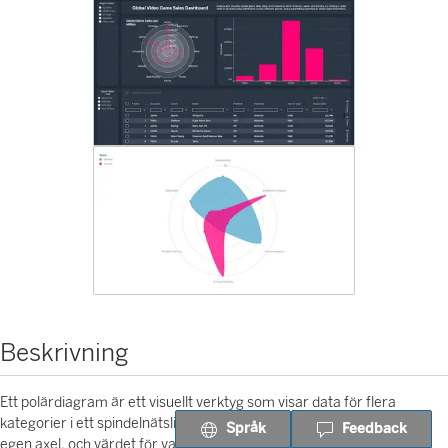
Beskrivning
Ett polärdiagram är ett visuellt verktyg som visar data för flera
kategorier i ett spindelnätsliknande diagram. Varje kategori har en
Språk
Feedback
egen axel, och värdet för varje kategori plottas längs axeln. Detta