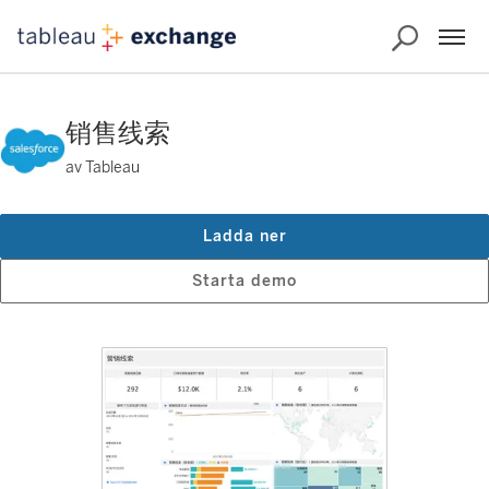
销售线索
av Tableau
Ladda ner
Starta demo