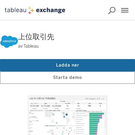
上位取引先
av Tableau
Ladda ner
Starta demo