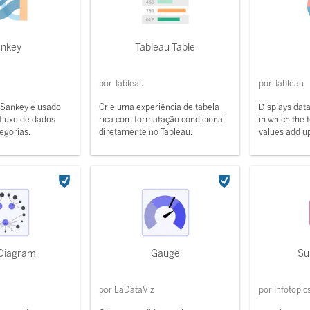
nkey
Tableau Table
por Tableau
por Tableau
Sankey é usado
Crie uma experiência de tabela
Displays data
fluxo de dados
rica com formatação condicional
in which the 
egorias.
diretamente no Tableau.
values add u
 Diagram
Gauge
Su
por LaDataViz
por Infotopic