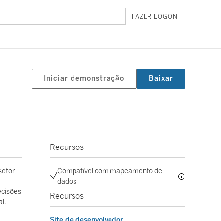
FAZER LOGON
Iniciar demonstração
Baixar
Recursos
setor
Compatível com mapeamento de
dados
ecisões
Recursos
l.
Site de desenvolvedor