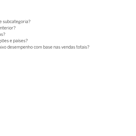
 e subcategoria?
nterior?
as?
iões e países?
baixo desempenho com base nas vendas totais?