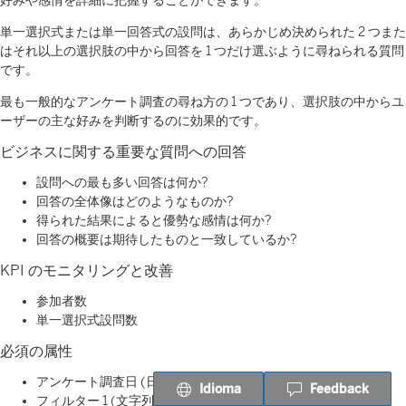
好みや感情を詳細に把握することができます。
単一選択式または単一回答式の設問は、あらかじめ決められた 2 つまた
はそれ以上の選択肢の中から回答を 1 つだけ選ぶように尋ねられる質問
です。
最も一般的なアンケート調査の尋ね方の 1 つであり、選択肢の中からユ
ーザーの主な好みを判断するのに効果的です。
ビジネスに関する重要な質問への回答
設問への最も多い回答は何か?
回答の全体像はどのようなものか?
得られた結果によると優勢な感情は何か?
回答の概要は期待したものと一致しているか?
KPI のモニタリングと改善
参加者数
単一選択式設問数
必須の属性
アンケート調査日 (日付)
Idioma
Feedback
フィルター 1 (文字列)