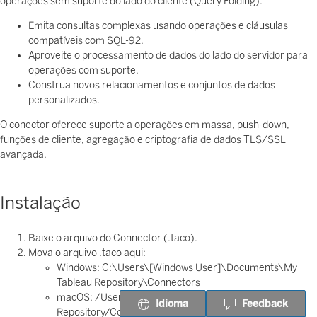
operações sem suporte do lado do cliente (Query Folding):
Emita consultas complexas usando operações e cláusulas
compatíveis com SQL-92.
Aproveite o processamento de dados do lado do servidor para
operações com suporte.
Construa novos relacionamentos e conjuntos de dados
personalizados.
O conector oferece suporte a operações em massa, push-down,
funções de cliente, agregação e criptografia de dados TLS/SSL
avançada.
Instalação
Baixe o arquivo do Connector (.taco).
Mova o arquivo .taco aqui:
Windows: C:\Users\[Windows User]\Documents\My
Tableau Repository\Connectors
macOS: /Users/[user]/Documents/My Tableau
Idioma
Feedback
Repository/Connectors