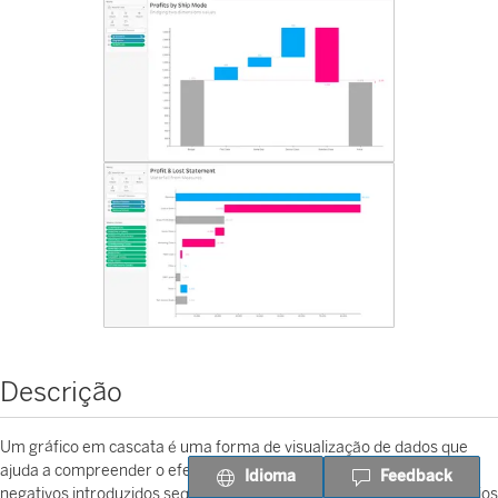
Descrição
Um gráfico em cascata é uma forma de visualização de dados que
ajuda a compreender o efeito cumulativo de valores positivos ou
Idioma
Feedback
negativos introduzidos sequencialmente. Esses valores intermediários