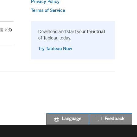
Privacy Policy
Terms of Service
、個々の
Download and start your
free trial
of Tableau today.
Try Tableau Now
Language
Feedback