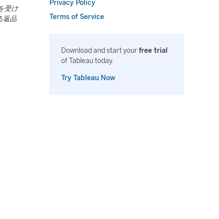
Privacy Policy
を受け
Terms of Service
る返品
Download and start your
free trial
of Tableau today.
Try Tableau Now