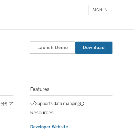
SIGN IN
Launch Demo
Download
Features
ン分析ア
Supports data mapping
Resources
Developer Website