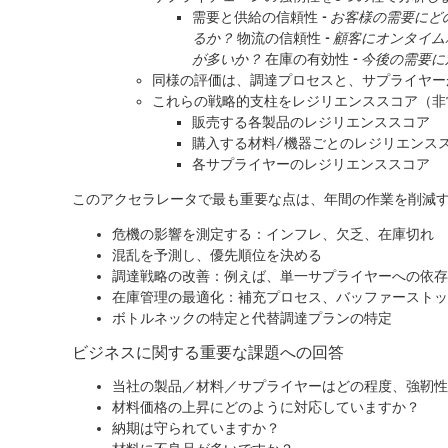
需要と供給の信頼性 -
お客様の需要にど
るか？
物流の信頼性 -
顧客にオンタイム
が多いか？
在庫の有効性 -
今後の需要に
同様の評価は、調達プロセスと、サプライヤー
これらの戦略的支柱を
レジリエンススコア
（非
販売する各製品のレジリエンススコア
購入する材料/機器ごとのレジリエンス
各サプライヤーのレジリエンススコア
このアクセラレータで最も重要な点は、年間の作業を削減す
危機の影響を測定する：インフレ、欠乏、在庫切れ
混乱を予測し、優先順位を決める
調達戦略の改善：例えば、単一サプライヤーへの依存
在庫管理の最適化：補充プロセス、バッファーストッ
ボトルネックの特定と代替調達プランの特定
ビジネスに関する重要な課題への回答
当社の製品／材料／サプライヤーはどの程度、強靭性
材料価格の上昇にどのように対応していますか？
納期は守られていますか？