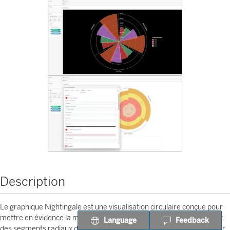
Description
Le graphique Nightingale est une visualisation circulaire conçue pour
mettre en évidence la magnitude relative des catégories, en utilisant
Language
Feedback
des segments radiaux dont la longueur est proportionnelle à la valeur