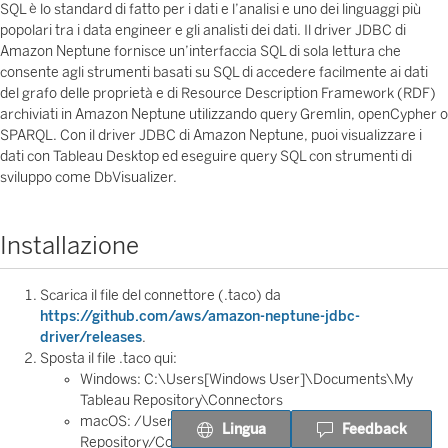
SQL è lo standard di fatto per i dati e l’analisi e uno dei linguaggi più
popolari tra i data engineer e gli analisti dei dati. Il driver JDBC di
Amazon Neptune fornisce un’interfaccia SQL di sola lettura che
consente agli strumenti basati su SQL di accedere facilmente ai dati
del grafo delle proprietà e di Resource Description Framework (RDF)
archiviati in Amazon Neptune utilizzando query Gremlin, openCypher o
SPARQL. Con il driver JDBC di Amazon Neptune, puoi visualizzare i
dati con Tableau Desktop ed eseguire query SQL con strumenti di
sviluppo come DbVisualizer.
Installazione
Scarica il file del connettore (.taco) da
https://github.com/aws/amazon-neptune-jdbc-
driver/releases
.
Sposta il file .taco qui:
Windows: C:\Users[Windows User]\Documents\My
Tableau Repository\Connectors
macOS: /Users/[user]/Documents/My Tableau
Lingua
Feedback
Repository/Connectors