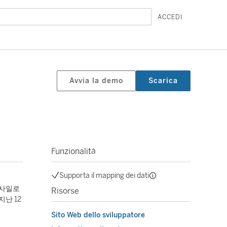
ACCEDI
Avvia la demo
Scarica
Funzionalità
Supporta il mapping dei dati
여 사일로
Risorse
난 12
Sito Web dello sviluppatore