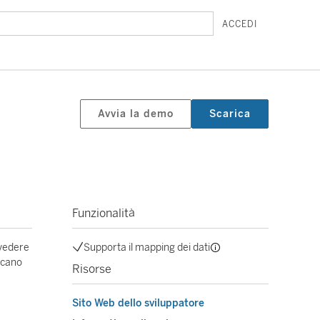
ACCEDI
Avvia la demo
Scarica
Funzionalità
 vedere
Supporta il mapping dei dati
dicano
Risorse
Sito Web dello sviluppatore