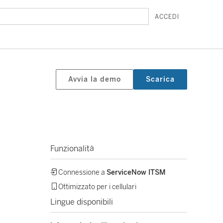
ACCEDI
Avvia la demo
Scarica
Funzionalità
Connessione a
ServiceNow ITSM
Ottimizzato per i cellulari
Lingue disponibili