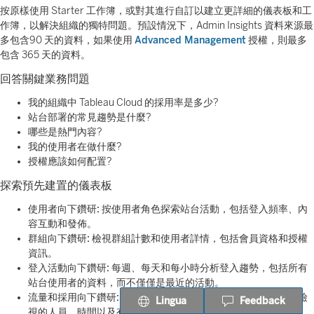
按原樣使用 Starter 工作簿，或對其進行自訂以建立更詳細的儀表板和工
作簿，以解決組織的獨特問題。預設情況下，Admin Insights 資料來源最
多包含90 天的資料，如果使用
Advanced Management
授權，則最多
包含 365 天的資料。
回答關鍵業務問題
我的組織中 Tableau Cloud 的採用率是多少?
站台部署的常見趨勢是什麼?
哪些是熱門內容?
我的使用者在做什麼?
授權應該如何配置?
探索預先建置的儀表板
使用者向下鑽研:
按使用者角色探索站台活動，包括登入頻率、內
容互動和發佈。
群組向下鑽研:
檢視群組計數和使用者詳情，包括會員資格和授權
資訊。
登入活動向下鑽研:
每週、每天和每小時分析登入趨勢，包括所有
站台使用者的資料，而不僅僅是最近的活動。
流量和採用向下鑽研:
追蹤檢視存取和資料來源活動，包括存取檢
Lingua
Feedback
視的人員、時間以及有關資料來源連線和工作簿發佈的詳情。