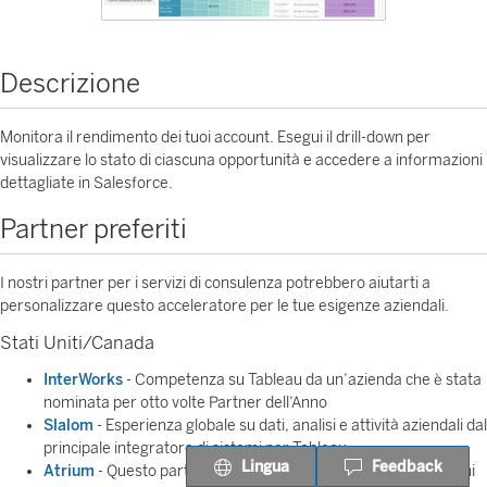
Descrizione
Monitora il rendimento dei tuoi account. Esegui il drill-down per
visualizzare lo stato di ciascuna opportunità e accedere a informazioni
dettagliate in Salesforce.
Partner preferiti
I nostri partner per i servizi di consulenza potrebbero aiutarti a
personalizzare questo acceleratore per le tue esigenze aziendali.
Stati Uniti/Canada
InterWorks
- Competenza su Tableau da un’azienda che è stata
nominata per otto volte Partner dell’Anno
Slalom
- Esperienza globale su dati, analisi e attività aziendali dal
principale integratore di sistemi per Tableau
Lingua
Feedback
Atrium
- Questo partner regionale ti aiuta a prendere decisioni