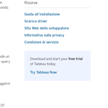
te
Risorse
econdo.
Guida all’installazione
Scarica driver
Sito Web dello sviluppatore
Informativa sulla privacy
Condizioni di servizio
lude un
Download and start your
free trial
e query
of Tableau today.
Try Tableau Now
aggiore
EST