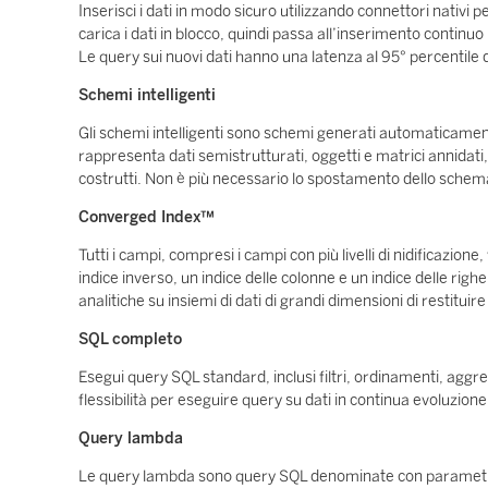
Inserisci i dati in modo sicuro utilizzando connettori nati
carica i dati in blocco, quindi passa all’inserimento continuo
Le query sui nuovi dati hanno una latenza al 95° percentile
Schemi intelligenti
Gli schemi intelligenti sono schemi generati automaticamente 
rappresenta dati semistrutturati, oggetti e matrici annidati, 
costrutti. Non è più necessario lo spostamento dello schem
Converged Index™
Tutti i campi, compresi i campi con più livelli di nidificaz
indice inverso, un indice delle colonne e un indice delle ri
analitiche su insiemi di dati di grandi dimensioni di restituire i
SQL completo
Esegui query SQL standard, inclusi filtri, ordinamenti, aggre
flessibilità per eseguire query su dati in continua evoluzione, 
Query lambda
Le query lambda sono query SQL denominate con parametri 