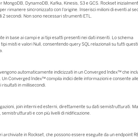
vi per MongoDB, DynamoDB, Kafka, Kinesis, S3 e GCS. Rockset inizialmen
 per rimanere sincronizzato con l’origine. Inserisci milioni di eventi al s
 di 2 secondi. Non sono necessari strumenti ETL.
in base ai campi e ai tipi esatti presenti nei dati inseriti. Lo schema
tipi misti e valori Null, consentendo query SQL relazionali su tutti questi
a.
ione, vengono automaticamente indicizzati in un Converged Index™ che inc
ghe. Un Converged Index™ compila indici delle informazioni e consente all
 risultati in millisecondi.
gazioni, join interni ed esterni, direttamente su dati semistrutturati. M
semistrutturati e con più livelli di nidificazione.
archiviate in Rockset, che possono essere eseguite da un endpoint R