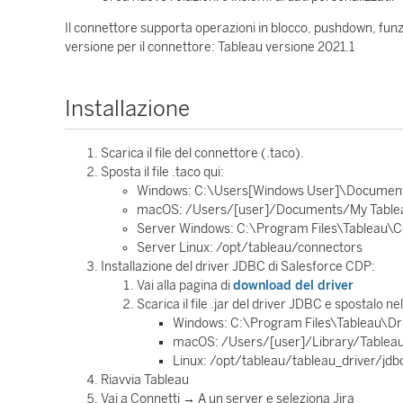
Il connettore supporta operazioni in blocco, pushdown, funzi
versione per il connettore: Tableau versione 2021.1
Installazione
Scarica il file del connettore (.taco).
Sposta il file .taco qui:
Windows: C:\Users[Windows User]\Document
macOS: /Users/[user]/Documents/My Tablea
Server Windows: C:\Program Files\Tableau\
Server Linux: /opt/tableau/connectors
Installazione del driver JDBC di Salesforce CDP:
Vai alla pagina di
download del driver
Scarica il file .jar del driver JDBC e spostalo n
Windows: C:\Program Files\Tableau\Dr
macOS: /Users/[user]/Library/Tablea
Linux: /opt/tableau/tableau_driver/jdb
Riavvia Tableau
Vai a Connetti → A un server e seleziona Jira