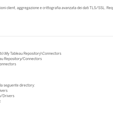
oni client, aggregazione e crittografia avanzata dei dati TLS/SSL. Requi
s\My Tableau Repository\Connectors
u Repository/Connectors
Connectors
ella seguente directory:
ivers
u/Drivers
c