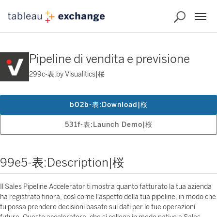
Pipeline di vendita e previsione
299c-表:by Visualitics|桜
b02b-表:Download|桜
531f-表:Launch Demo|桜
99e5-表:Description|桜
Il Sales Pipeline Accelerator ti mostra quanto fatturato la tua azienda
ha registrato finora, così come l'aspetto della tua pipeline, in modo che
tu possa prendere decisioni basate sui dati per le tue operazioni