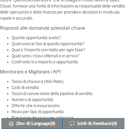
future. Questo acceleratore, che si collega in modo nativo a Sales
Cloud, fornisce una fonte di informazioni ai responsabili delle vendite,
delle operazioni e della finanza per prendere decisioni in modo più
rapido e accurato.
Rispondi alle domande aziendali chiave
Quante opportunità avete?
Quali sono le fasi di queste opportunità?
Qual è l'importo correlato per ogni fase?
Quali sono i ricavi ottenuti e in arrivo?
Confronto tra importo e opportunità
Monitorare e Migliorare i KPI
Tasso di chiusura (Win Rate)
Ciclo di vendita
Tasso di conversione della pipeline di vendita
Numero di opportunità
Offerte che si esauriscono
Ricavi per tipo di opportunità
Previsione dei ricavi per categoria
15ec-表:Language|桜
1cb8-表:Feedback|桜
Previsione di crescita dei ricavi