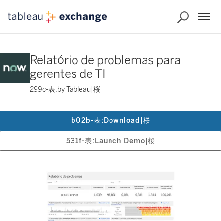
Relatório de problemas para
gerentes de TI
299c-表:by Tableau|桜
b02b-表:Download|桜
531f-表:Launch Demo|桜