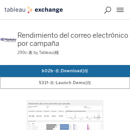
Rendimiento del correo electrónico
por campaña
299c-表:by Tableau|桜
b02b-表:Download|桜
531f-表:Launch Demo|桜