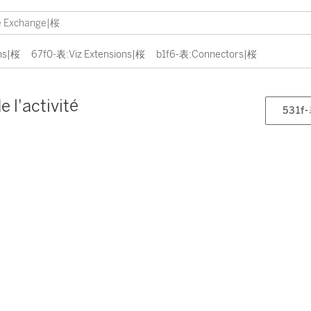
ns|桜
67f0-表:Viz Extensions|桜
b1f6-表:Connectors|桜
e l'activité
531f