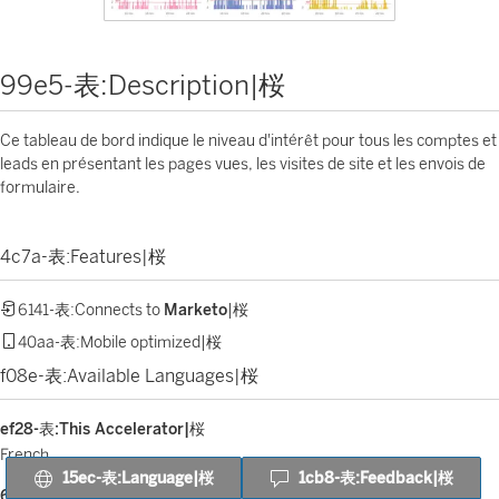
99e5-表:Description|桜
Ce tableau de bord indique le niveau d'intérêt pour tous les comptes et
leads en présentant les pages vues, les visites de site et les envois de
formulaire.
4c7a-表:Features|桜
6141-表:Connects to
Marketo
|桜
40aa-表:Mobile optimized|桜
f08e-表:Available Languages|桜
ef28-表:This Accelerator|桜
French
15ec-表:Language|桜
1cb8-表:Feedback|桜
685e-表:Also available in|桜