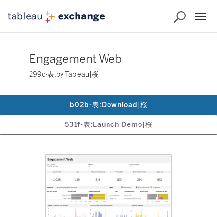
Engagement Web
299c-表:by Tableau|桜
b02b-表:Download|桜
531f-表:Launch Demo|桜