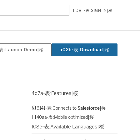
FDBF-表:SIGN IN|桜
-表:Launch Demo|桜
b02b-表:Download|桜
4c7a-表:Features|桜
6141-表:Connects to
Salesforce
|桜
40aa-表:Mobile optimized|桜
f08e-表:Available Languages|桜