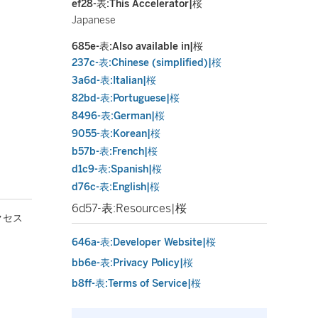
ef28-表:This Accelerator|桜
Japanese
685e-表:Also available in|桜
237c-表:Chinese (simplified)|桜
3a6d-表:Italian|桜
82bd-表:Portuguese|桜
8496-表:German|桜
9055-表:Korean|桜
b57b-表:French|桜
d1c9-表:Spanish|桜
d76c-表:English|桜
6d57-表:Resources|桜
クセス
646a-表:Developer Website|桜
bb6e-表:Privacy Policy|桜
b8ff-表:Terms of Service|桜