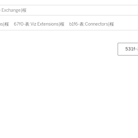
ns|桜
67f0-表:Viz Extensions|桜
b1f6-表:Connectors|桜
531f