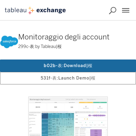
Monitoraggio degli account
299c-表:by Tableau|桜
b02b-表:Download|桜
531f-表:Launch Demo|桜