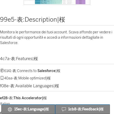
99e5-表:Description|桜
Monitora le performance dei tuoi account. Scava affondo per vedere i
risultati di ogni opportunità e accedi a informazioni dettagliate in
Salesforce.
4c7a-表:Features|桜
6141-表:Connects to
Salesforce
|桜
40aa-表:Mobile optimized|桜
f08e-表:Available Languages|桜
ef28-表:This Accelerator|桜
Italian
15ec-表:Language|桜
1cb8-表:Feedback|桜
685e-表:Also available in|桜