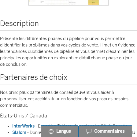
Description
Présente les différentes phases du pipeline pour vous permettre
d’identifier les problèmes dans vos cycles de vente. Il met en évidence
les tendances quotidiennes de pipeline et vous permet d’examiner les
principales opportunités en explorant en détail chaque phase ou jour
de conclusion.
Partenaires de choix
Nos principaux partenaires de conseil peuvent vous aider à
personnaliser cet accélérateur en fonction de vos propres besoins
commerciaux.
États-Unis / Canada
InterWorks
- Expertise Tableau du partenaire 8X de l’année
Langue
Commentaires
Slalom
- Données et analyses mondiales et expertise métier du