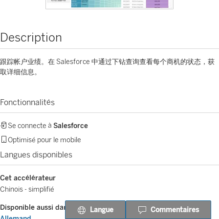
Description
跟踪帐户业绩。在 Salesforce 中通过下钻查询查看每个商机的状态，获
取详细信息。
Fonctionnalités
Se connecte à
Salesforce
Optimisé pour le mobile
Langues disponibles
Cet accélérateur
Chinois - simplifié
Disponible aussi dans
Langue
Commentaires
Allemand