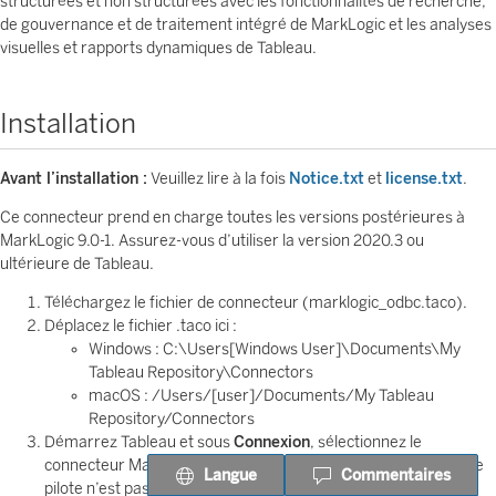
structurées et non structurées avec les fonctionnalités de recherche,
de gouvernance et de traitement intégré de MarkLogic et les analyses
visuelles et rapports dynamiques de Tableau.
Installation
Avant l’installation :
Veuillez lire à la fois
Notice.txt
et
license.txt
.
Ce connecteur prend en charge toutes les versions postérieures à
MarkLogic 9.0-1. Assurez-vous d’utiliser la version 2020.3 ou
ultérieure de Tableau.
Téléchargez le fichier de connecteur (marklogic_odbc.taco).
Déplacez le fichier .taco ici :
Windows : C:\Users[Windows User]\Documents\My
Tableau Repository\Connectors
macOS : /Users/[user]/Documents/My Tableau
Repository/Connectors
Démarrez Tableau et sous
Connexion
, sélectionnez le
connecteur MarkLogic. (
Remarque :
une invite s’affichera si le
Langue
Commentaires
pilote n’est pas encore installé.)