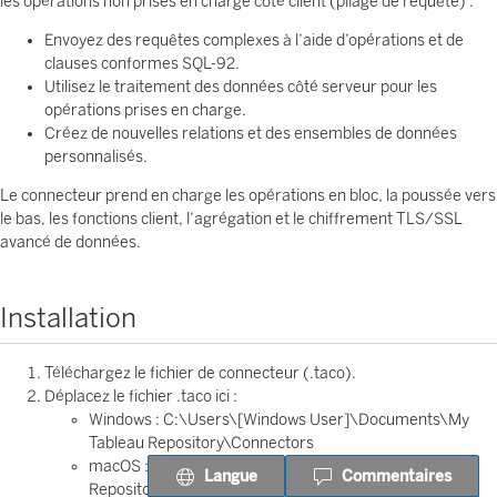
les opérations non prises en charge côté client (pliage de requête) :
Envoyez des requêtes complexes à l’aide d’opérations et de
clauses conformes SQL-92.
Utilisez le traitement des données côté serveur pour les
opérations prises en charge.
Créez de nouvelles relations et des ensembles de données
personnalisés.
Le connecteur prend en charge les opérations en bloc, la poussée vers
le bas, les fonctions client, l’agrégation et le chiffrement TLS/SSL
avancé de données.
Installation
Téléchargez le fichier de connecteur (.taco).
Déplacez le fichier .taco ici :
Windows : C:\Users\[Windows User]\Documents\My
Tableau Repository\Connectors
macOS : /Users/[user]/Documents/My Tableau
Langue
Commentaires
Repository/Connectors