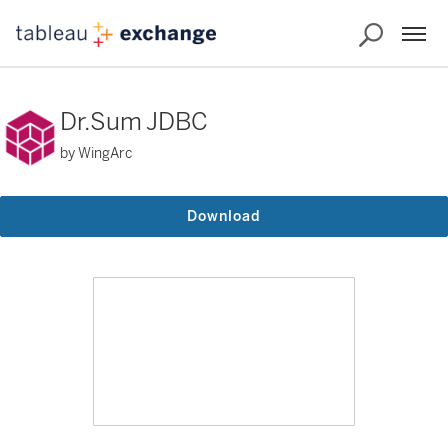
Dr.Sum JDBC
by WingArc
Download