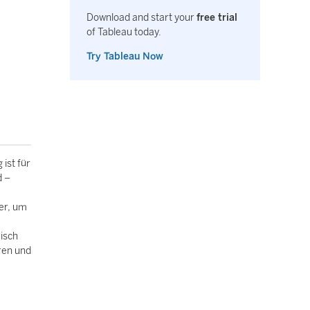
Download and start your
free trial
of Tableau today.
Try Tableau Now
ist für
d –
her, um
isch
eren und