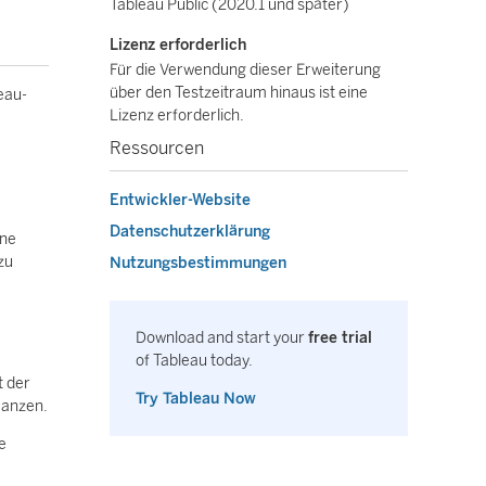
Tableau Public (2020.1 und später)
Lizenz erforderlich
Für die Verwendung dieser Erweiterung
über den Testzeitraum hinaus ist eine
eau-
Lizenz erforderlich.
Ressourcen
Entwickler-Website
Datenschutzerklärung
ine
zu
Nutzungsbestimmungen
Download and start your
free trial
of Tableau today.
t der
Try Tableau Now
Ganzen.
e