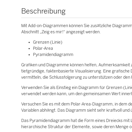
Beschreibung
Mit Add-on-Diagrammen können Sie zusätzliche Diagramme
Abschnitt „Zeig es mir!“ angezeigt werden.
Grenzen (Linie)
Polar-Area
Pyramidendiagramm
Grafiken und Diagramme können helfen, Aufmerksamkeit zu 
tiefgründige, faktenbasierte Visualisierung. Eine grafische 
vermitteln, die Schlussfolgerung zu unterstützen oder den
Verwenden Sie als Einstieg ein Diagramm für Grenzen (Linie
verwendet werden kann, um den gemeinsamen Wert innerh
Versuchen Sie es mit dem Polar-Area-Diagramm, in dem der K
Variablen abhängt. Das Diagramm sieht sehr kraftvoll und ü
Das Pyramidendiagramm hat die Form eines Dreiecks mit Li
hierarchische Struktur der Elemente, sowie deren Menge 