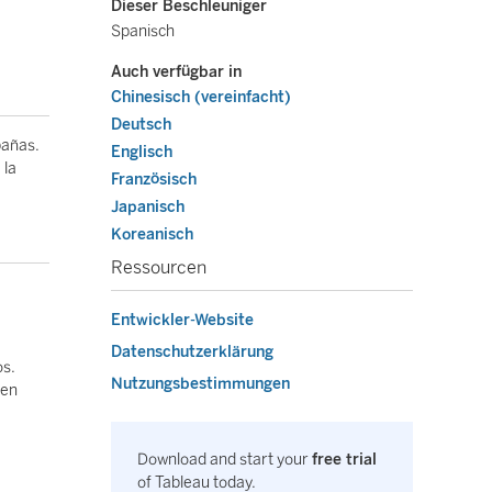
Dieser Beschleuniger
Spanisch
Auch verfügbar in
Chinesisch (vereinfacht)
Deutsch
pañas.
Englisch
 la
Französisch
Japanisch
Koreanisch
Ressourcen
Entwickler-Website
Datenschutzerklärung
os.
Nutzungsbestimmungen
 en
Download and start your
free trial
of Tableau today.